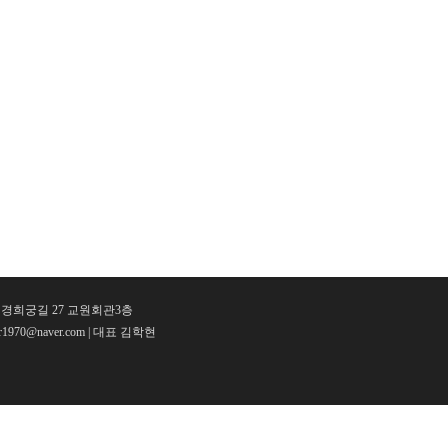
구 경희궁길 27 교원회관3층
our1970@naver.com | 대표 김학현